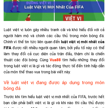
Luật việt vị luôn gây nhiều tranh cãi và khó hiểu đối với cả
người hâm mộ và chính các cầu thủ trong môn bóng đá.
Chính vì thế tin tức liên quan đến
luật việt vị mới nhất của
FIFA
được rất nhiều người quan tâm, bởi yếu tố này có thể
làm thay đổi cả cục diện của trận đấu, thậm chí là chiến
thuật các đội bóng. Cùng
Vua88
tìm hiểu những thay đổi
trong luật việt vị là gì và tác động thực tế đến tính hấp dẫn
của môn thể thao vua trong bài viết này.
Về luật việt vị đang được áp dụng trong môn
bóng đá
Trước khi tìm hiểu luật việt vị mới nhất của FIFA, trước hết
bạn cần phải biết việt vị là gì và khi nào thì cầu thủ được