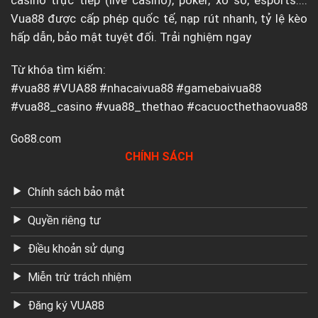
Vua88 được cấp phép quốc tế, nạp rút nhanh, tỷ lệ kèo
hấp dẫn, bảo mật tuyệt đối. Trải nghiệm ngay
Từ khóa tìm kiếm:
#vua88 #VUA88 #nhacaivua88 #gamebaivua88
#vua88_casino #vua88_thethao #cacuocthethaovua88
Go88.com
CHÍNH SÁCH
Chính sách bảo mật
Quyền riêng tư
Điều khoản sử dụng
Miễn trừ trách nhiệm
Đăng ký VUA88