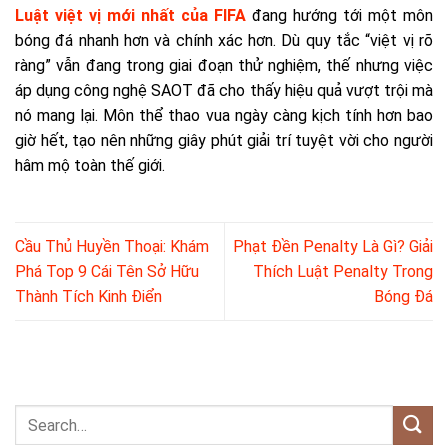
Luật việt vị mới nhất của FIFA
đang hướng tới một môn
bóng đá nhanh hơn và chính xác hơn. Dù quy tắc “việt vị rõ
ràng” vẫn đang trong giai đoạn thử nghiệm, thế nhưng việc
áp dụng công nghệ SAOT đã cho thấy hiệu quả vượt trội mà
nó mang lại. Môn thể thao vua ngày càng kịch tính hơn bao
giờ hết, tạo nên những giây phút giải trí tuyệt vời cho người
hâm mộ toàn thế giới.
Cầu Thủ Huyền Thoại: Khám
Phạt Đền Penalty Là Gì? Giải
Phá Top 9 Cái Tên Sở Hữu
Thích Luật Penalty Trong
Thành Tích Kinh Điển
Bóng Đá