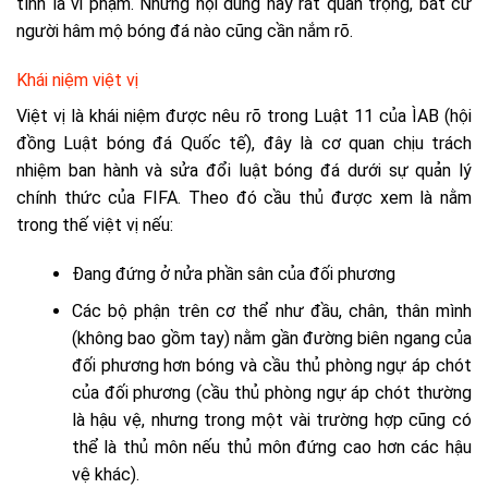
tính là vi phạm. Những nội dung này rất quan trọng, bất cứ
người hâm mộ bóng đá nào cũng cần nắm rõ.
Khái niệm việt vị
Việt vị là khái niệm được nêu rõ trong Luật 11 của ÌAB (hội
đồng Luật bóng đá Quốc tế), đây là cơ quan chịu trách
nhiệm ban hành và sửa đổi luật bóng đá dưới sự quản lý
chính thức của FIFA. Theo đó cầu thủ được xem là nằm
trong thế việt vị nếu:
Đang đứng ở nửa phần sân của đối phương
Các bộ phận trên cơ thể như đầu, chân, thân mình
(không bao gồm tay) nằm gần đường biên ngang của
đối phương hơn bóng và cầu thủ phòng ngự áp chót
của đối phương (cầu thủ phòng ngự áp chót thường
là hậu vệ, nhưng trong một vài trường hợp cũng có
thể là thủ môn nếu thủ môn đứng cao hơn các hậu
vệ khác).